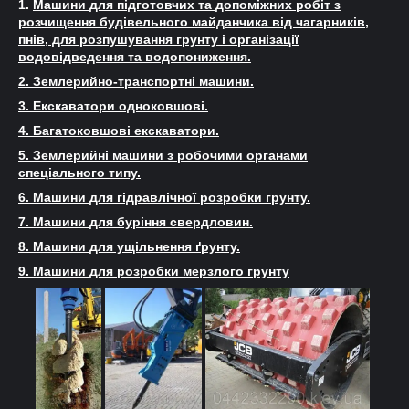
1.
Машини для підготовчих та допоміжних робіт з
розчищення будівельного майданчика від чагарників,
пнів, для розпушування грунту і організації
водовідведення та водопониження.
2. Землерийно-транспортні машини.
3. Екскаватори одноковшові.
4. Багатоковшові екскаватори.
5. Землерийні машини з робочими органами
спеціального типу.
6. Машини для гідравлічної розробки грунту.
7. Машини для буріння свердловин.
8. Машини для ущільнення ґрунту.
9. Машини для розробки мерзлого грунту