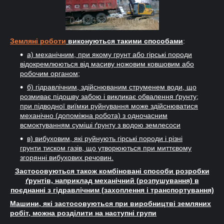
Земляні роботи
виконуються такими способами
:
а) механічним, при якому грунт або гірські породи
відокремлюються від масиву ножовим ковшовим або
робочим органом;
б) гідравлічним, здійснюваним струменем води, що
розмиває підошву забою і викликає обвалення ґрунту;
при підводної виїмки руйнування може здійснюватися
механічно (допоміжна робота) з одночасним
всмоктуванням суміші ґрунту з водою землесоси
в) вибуховим, які руйнують гірські породи і різні
грунти тиском газів, що утворюються при миттєвому
згорянні вибухових речовин.
Застосовуються також комбіновані способи розробки
ґрунтів, наприклад механічний (розпушування) в
поєднанні з гідравлічним (захоплення і транспортування)
Машини, які застосовуються при виробництві земляних
робіт, можна розділити на наступні групи