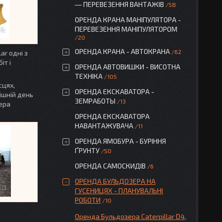
― ПЕРЕВЕЗЕННЯ ВАНТАЖІВ
58
ОРЕНДА КРАНА МАНІПУЛЯТОРА -
ПЕРЕВЕЗЕННЯ МАНІПУЛЯТОРОМ
20
ОРЕНДА КРАНА - АВТОКРАНА
62
ar одні з
іт і
ОРЕНДА АВТОВИШКИ - ВИСОТНА
ТЕХНІКА
105
сцях,
ОРЕНДА ЕКСКАВАТОРА -
нішній день
ЗЕМРАБОТЫ
13
ера
ОРЕНДА ЕКСКАВАТОРА
НАВАНТАЖУВАЧА
11
ОРЕНДА ЯМОБУРА - БУРІННЯ
ҐРУНТУ
50
ОРЕНДА САМОСКИДІВ
6
ОРЕНДА БУЛЬДОЗЕРА НА
ГУСЕНИЦЯХ - ПЛАНУВАЛЬНІ
РОБОТИ
10
Оренда Бульдозера Caterpillar D4,