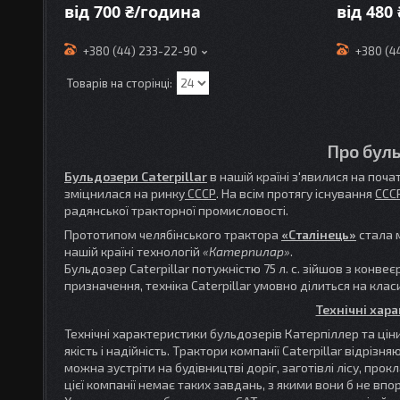
від 700 ₴/година
від 480
+380 (44) 233-22-90
+380 (4
Про буль
Бульдозери Caterpillar
в нашій країні з'явилися на поча
зміцнилася на ринку
СССР
. На всім протягу існування
ССС
радянської тракторної промисловості.
Прототипом челябінського трактора
«Сталінець»
стала 
нашій країні технологій
«Катерпилар»
.
Бульдозер Caterpillar потужністю 75 л. с. зійшов з конве
призначення, техніка Caterpillar умовно ділиться на класи:
Технічні хара
Технічні характеристики бульдозерів Катерпіллер та ціни 
якість і надійність. Трактори компанії Caterpillar відріз
можна зустріти на будівництві доріг, заготівлі лісу, п
цієї компанії немає таких завдань, з якими вони б не впо