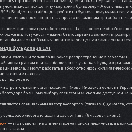
ласу і призначення. Так, наприклад, модель Caterpillar D6 з відва
вигуном, відноситься до типу «кар'єрний бульдозер». А ось більш лег
ном 90,5 кВт відмінно підійде для роботи на будівельному майданчику 
є підвищеною прохідністю і стає просто незамінним при роботі в ліс
основним фактором при виборі техніки. Часто зовсім не обов'язково 
ня. Адже від потужності машини безпосередньо залежить і розмір по
. Останнім часом найбільшим попитом користується саме оренда техн
енда бульдозера CAT
нашей компании получила широкое распространение в геологии и
тойчивым грунтом или на заболоченных участках. Бульдозеры комп
рации масла, и могут работать в абсолютно любых климатических 
и техники и налогах.
о вы получаете:
ми строительными организациями Киева, Киевской области, Украи
ко благодаря большому выбору спецтехники, сколько доступной цен
тавляются специальным автотранспортом (тягачами) до места, ко
 бульдозер любого класса на срок от 1 дня (8 часовая смена).
том
― это позволит не отвлекаться на поиски машиниста, а целико
енных задач.