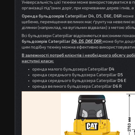
Універсальність цієї техніки може використовуватися в п
організації під'їзних доріг, при корчевании дерев і пнів, а
Оренда бульдозерів Caterpillar D4, D5, D6E, D6R
може з
щебеню, переміщення великих мас ґрунту на невеликі від
ділянки (наприклад, на вугільних відвалах) з метою збі
Всі бульдозери Caterpillar відрізняються високими показн
бульдозерів Caterpillar
D4, D5, D6E D6R
може бути доціл
цим подібну техніку можна ефективно використовуватися
В залежності потреб клієнтів і необхідного обсягу роб
наступні класи:
оренда малого бульдозера Caterpillar
D4
оренда середнього бульдозера Caterpillar
D5
оренда середнього бульдозера Caterpillar
D6 E
оренда великого бульдозера Caterpillar
D6 R