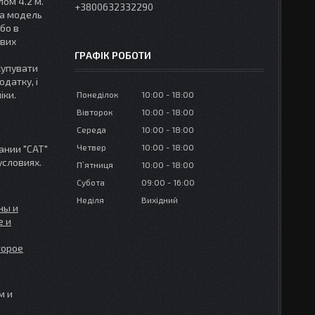
лом 4.2 м.
+3800632332290
ка модель
або в
ових
ГРАФІК РОБОТИ
купувати
датку, і
іки.
Понеділок
10:00
18:00
Вівторок
10:00
18:00
Середа
10:00
18:00
Четвер
10:00
18:00
ании "САТ"
условиях.
Пʼятниця
10:00
18:00
Субота
09:00
16:00
Неділя
Вихідний
ны и
е и
торое
м и