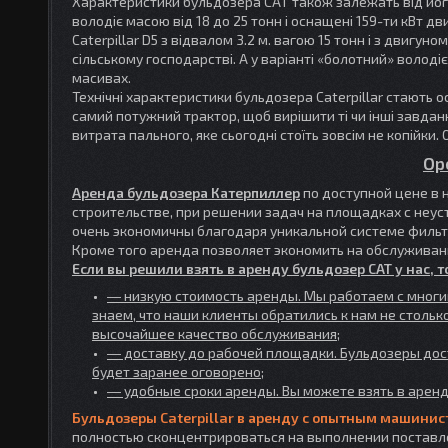
Характеристики бульдозера CAT також залежать від його к
володіє масою від 18 до 25 тонн і оснащені 159-ти кВт д
Caterpillar D5 з відвалом 3.2 м. вагою 15 тонн і з двигу
сільському господарстві. А у варіанті «болотний» володі
масивах.
Технічні характеристики бульдозера Caterpillar стають 
самий потужний трактор, щоб вирішити ті чи інші завдан
витрата пального, яке сьогодні стоїть зовсім не копійки
Ор
Аренда бульдозера Катерпиллер
по доступной цене в 
строительстве, при решении задач на площадках с неус
очень экономичны благодаря уникальной системе фильт
Кроме того аренда позволяет экономить на обслуживани
Если вы решили взять в аренду бульдозер CAT у нас, т
― низкую стоимость аренды. Мы работаем с многи
знаем, что наши клиенты обратились к нам не столь
высочайшее качество обслуживания;
― доставку до рабочей площадки. Бульдозеры дос
будет заранее оговорено;
― удобные сроки аренды. Вы можете взять в аренду
Бульдозеры Caterpillar в аренду с опытным машинис
полностью сконцентрироваться на выполнении поставл