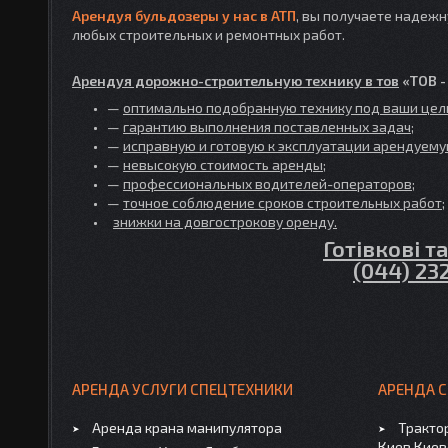
Арендуя бульдозеры у нас в АТП
, вы получаете надеж
любых строительных и ремонтных работ.
Арендуя дорожно-строительную технику в тов
«ТОВ -
—
оптимально подобранную технику под ваши цели
—
гарантию выполнения поставленных задач;
—
исправную и готовую к эксплуатации арендуему
—
невысокую стоимость аренды;
—
профессиональных водителей-операторов;
—
точное соблюдение сроков строительных работ;
знижки на довгострокову оренду.
​​​​​​​​​​​​​​Г
(044) 23
АРЕНДА УСЛУГИ СПЕЦТЕХНИКИ
АРЕНДА 
Аренда крана манипулятора
Трактор
Киев Киев