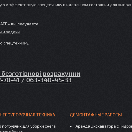
ную и эффективную спецтехнику в идеальном состоянии для выпол
 АТП»
вы получаете:
 и задачи;
ю спецтехнику;
отівкові та безготівкові розрахунки
2-70-41
/
063-340-45-33
СНЕГОУБОРОЧНАЯ ТЕХНИКА
ДЕМОНТАЖНЫЕ РАБОТЫ
 погрузчик для уборки снега
Аренда Экскаватора с Гидр
ская область