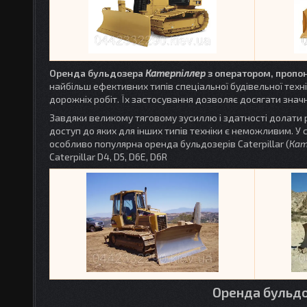
Оренда бульдозера
Катерпіллер
з оператором, пропон
найбільш ефективних типів спеціальної будівельної техні
дорожніх робіт. Їх застосування дозволяє досягати значн
Завдяки великому тяговому зусиллю і здатності долати 
доступ до яких для інших типів техніки є неможливим. У с
особливо популярна оренда бульдозерів Caterpillar (
Кат
Caterpillar D4, D5, D6E, D6R
Оренда бульдоз