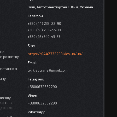
Київ, Автотранспортна 1, Київ, Україна
+380 (44) 233-22-90
+380 (63) 233-22-90
+380 (63) 340-45-33
цно
https://0442332290.kiev.ua/ua/
и розвитку
ристання в
ukrkievtrans@gmail.com
типу
+3800632332290
 високу
дань. Їх
+3800632332290
ьдозерів