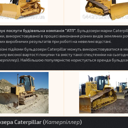
ує послуги будівельна компанія "АТП".
Бульдозери марки Caterpill
ки, використовуваної в процесі виконання різних видів земляних роб
их виробничих результатів при роботі на невеликі відстані.
різні підйоми бульдозери
Caterpillar
можуть використовуватися в мі
илу високої вартості покупки та змісту такої спецтехніки на сьогод
ерпіллер
). Найбільшою популярністю користується оренда бульдоз
ера Caterpillar (
Катерпіллер
)