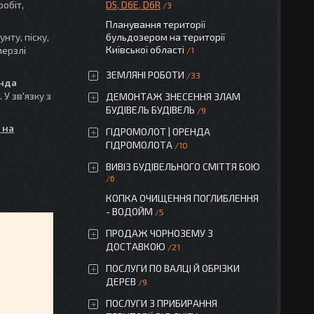
робіт,
D5, D6E, D6R
3
Планування території
нту, піску,
бульдозером на території
Київської області
мерзлі
1
ЗЕМЛЯНІ РОБОТИ
33
нда
У зв'язку з
ДЕМОНТАЖ ЗНЕСЕННЯ ЗЛАМ
БУДІВЕЛЬ БУДІВЕЛЬ
9
 на
ГІДРОМОЛОТ | ОРЕНДА
ГІДРОМОЛОТА
10
ВИВІЗ БУДІВЕЛЬНОГО СМІТТЯ БОЮ
6
КОПКА ОЧИЩЕННЯ ПОГЛИБЛЕННЯ
- ВОДОЙМ
5
ПРОДАЖ ЧОРНОЗЕМУ З
ДОСТАВКОЮ
21
ПОСЛУГИ ПО ВАЛЦІ Й ОБРІЗКИ
ДЕРЕВ
9
ПОСЛУГИ З ПРИБИРАННЯ