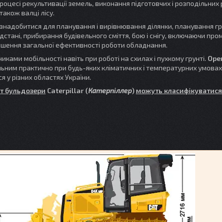
роцесі рекультивації земель, виконання підготовчих і розподільних 
 також валці лісу.
надобитися для планування і вирівнювання ділянки, планування гру
стані, прибирання будівельного сміття, бою і снігу, включаючи про
льшення загальної ефективності роботи обладнання.
иками мобільності навіть при роботі на схилах і пухкому грунті.
Оре
ьним практично при будь-яких кліматичних і температурних умовах. 
 у різних областях України.
іт бульдозери
Caterpillar (
Катерпіллер
)
можуть класифікуватися