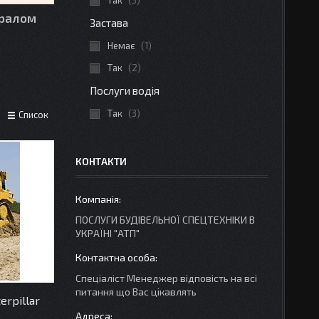
Так
3
тралом
Застава
Немає
1
Так
2
Послуги водія
Так
3
Список
КОНТАКТИ
ПОСЛУГИ БУДІВЕЛЬНОЇ СПЕЦТЕХНІКИ В
УКРАЇНІ "АТП"
Спеціаліст Менеджер відповість на всі
питання що Вас цікавлять
erpillar