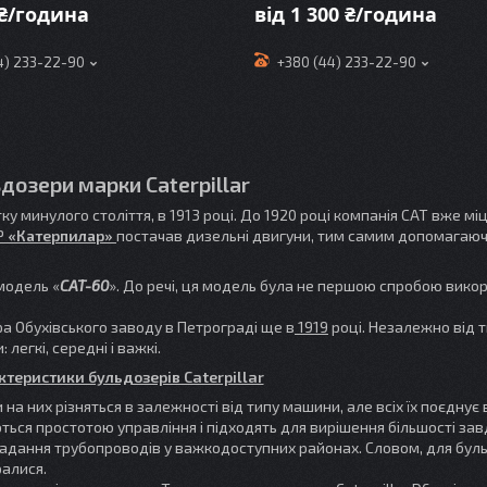
 ₴/година
від 1 300 ₴/година
4) 233-22-90
+380 (44) 233-22-90
дозери марки Caterpillar
тку минулого століття, в 1913 році. До 1920 році компанія САТ вже мі
Р
«Катерпилар»
постачав дизельні двигуни, тим самим допомагаюч
модель «
CAT-60
». До речі, ця модель була не першою спробою вико
єра Обухівського заводу в Петрограді ще в
1919
році. Незалежно від 
 легкі, середні і важкі.
ктеристики бульдозерів Caterpillar
на них різняться в залежності від типу машини, але всіх їх поєднує
няються простотою управління і підходять для вирішення більшості зав
рокладання трубопроводів у важкодоступних районах. Словом, для бул
ралися.