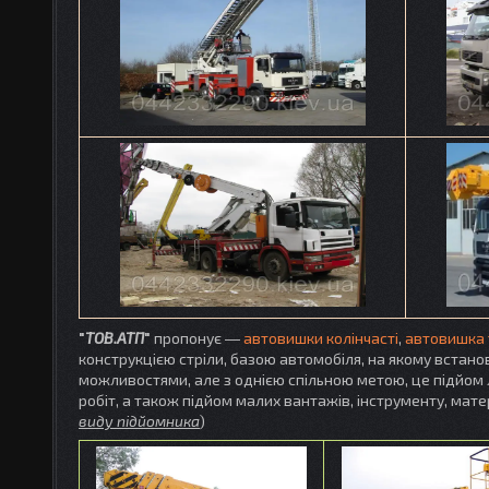
"
ТОВ.АТП
"
пропонує
―
автовишки колінчасті
,
автовишка 
конструкцією стріли, базою автомобіля, на якому встан
можливостями, але з однією спільною метою, це підйом
робіт, а також підйом малих вантажів, інструменту, мат
виду підйомника
)