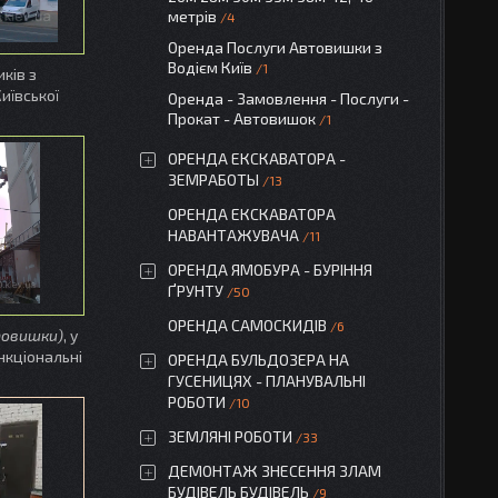
метрів
4
Оренда Послуги Автовишки з
Водієм Київ
1
ків з
иївської
Оренда - Замовлення - Послуги -
Прокат - Автовишок
1
ОРЕНДА ЕКСКАВАТОРА -
ЗЕМРАБОТЫ
13
ОРЕНДА ЕКСКАВАТОРА
НАВАНТАЖУВАЧА
11
ОРЕНДА ЯМОБУРА - БУРІННЯ
ҐРУНТУ
50
ОРЕНДА САМОСКИДІВ
6
втовишки)
, у
нкціональні
ОРЕНДА БУЛЬДОЗЕРА НА
ГУСЕНИЦЯХ - ПЛАНУВАЛЬНІ
РОБОТИ
10
ЗЕМЛЯНІ РОБОТИ
33
ДЕМОНТАЖ ЗНЕСЕННЯ ЗЛАМ
БУДІВЕЛЬ БУДІВЕЛЬ
9