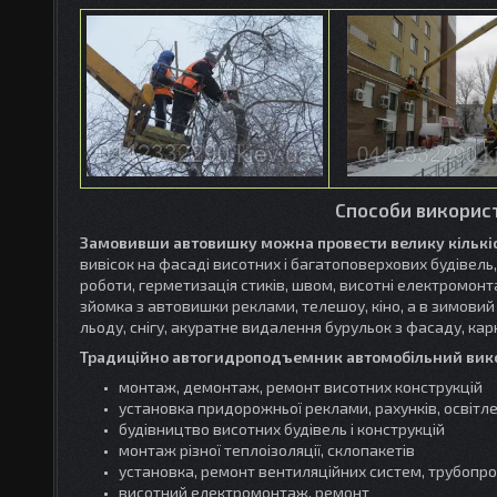
Способи викорис
Замовивши автовишку
можна провести велику кількіс
вивісок на фасаді висотних і багатоповерхових будівель,
роботи, герметизація стиків, швом, висотні електромонт
зйомка з автовишки реклами, телешоу, кіно, а в зимовий
льоду, снігу, акуратне видалення бурульок з фасаду, кар
Традиційно автогидроподъемник автомобільний викор
монтаж, демонтаж, ремонт висотних конструкцій
установка придорожньої реклами, рахунків, освітл
будівництво висотних будівель і конструкцій
монтаж різної теплоізоляції, склопакетів
установка, ремонт вентиляційних систем, трубопр
висотний електромонтаж, ремонт