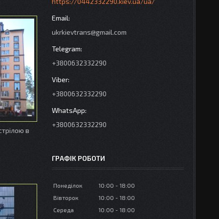
https://0442332290.kiev.ua/ua/
ukrkievtrans@gmail.com
+3800632332290
+3800632332290
+3800632332290
стрілою в
ГРАФІК РОБОТИ
Понеділок
10:00
18:00
Вівторок
10:00
18:00
Середа
10:00
18:00