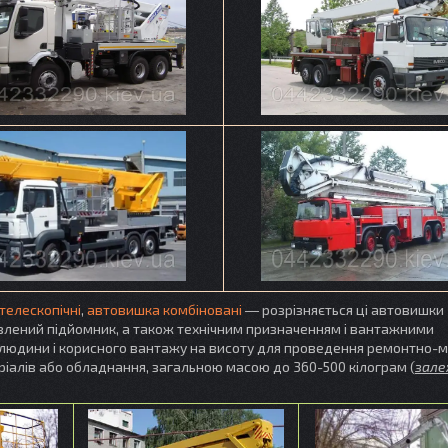
телескопічні
,
автовишка комбіновані
― розрізняється
ці автовишки
овлений підйомник, а також технічним призначенням і вантажними
 людини і корисного вантажу на висоту для проведення ремонтно-
еріалів або обладнання, загальною масою до 360-500 кілограм (
зале