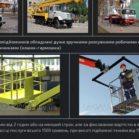
ропідйомників обладнані дуже зручними розсувними робочими
нчиками (кошик-гармошка)
н від 2 годин або на менший строк, але за фіксованою вартістю в 
всі ці послуги всього 1500 гривень, при висоті підйомної техніки від 1