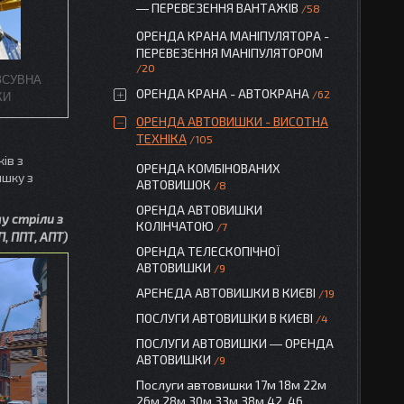
― ПЕРЕВЕЗЕННЯ ВАНТАЖІВ
58
ОРЕНДА КРАНА МАНІПУЛЯТОРА -
ПЕРЕВЕЗЕННЯ МАНІПУЛЯТОРОМ
20
ЗСУВНА
ОРЕНДА КРАНА - АВТОКРАНА
62
КИ
ОРЕНДА АВТОВИШКИ - ВИСОТНА
ТЕХНІКА
105
ів з
ОРЕНДА КОМБІНОВАНИХ
ишку з
АВТОВИШОК
8
ОРЕНДА АВТОВИШКИ
у стріли з
КОЛІНЧАТОЮ
7
П, ППТ, АПТ)
ОРЕНДА ТЕЛЕСКОПІЧНОЇ
АВТОВИШКИ
9
АРЕНЕДА АВТОВИШКИ В КИЄВІ
19
ПОСЛУГИ АВТОВИШКИ В КИЄВІ
4
ПОСЛУГИ АВТОВИШКИ ― ОРЕНДА
АВТОВИШКИ
9
Послуги автовишки 17м 18м 22м
26м 28м 30м 33м 38м 42, 46