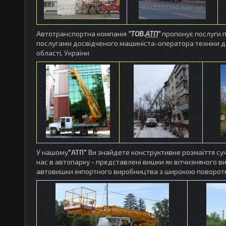
Автотранспортна компанія
"ТОВ.
АТП
"
пропонує послуги п
послугами досвідченого машиніста-оператора техніки дл
області, України
У нашому
"АТП"
Ви знайдете конструктивне розмаїття суч
нас в автопарку - представлені вишки як вітчизняного ви
автовишки імпортного виробництва з широкою поворот