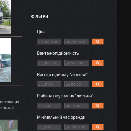
ФІЛЬТРИ
Ціна
Вантажопідйомність
Висота підйому "люльки"
Глибина опускання "люльки"
монтажних
жно від
Мінімальний час оренди