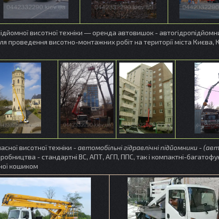
ідйомної висотної техніки ― оренда автовишок - автогідропідйомни
я проведення висотно-монтажних робіт на території міста Києва, К
асної висотної техніки -
автомобільні гідравлічні підйомники - (а
робництва - стандартні ВС, АПТ, АГП, ППС, так і компактні-багатофу
ної кошиком