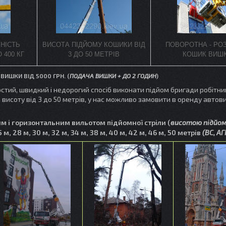
НІСТЬ
ВИСОТА ПІДЙОМУ КОШИКИ ВІД
ПОВОРОТНА - РО
 400 КГ
3 ДО 50 МЕТРІВ
КОШИК ВИШ
ИШКИ ВІД 5000 ГРН. (
ПОДАЧА ВИШКИ + ДО 2 ГОДИН
)
стий,
швидкий і недорогий спосіб виконати підйом бригади робітник
висоту від 3 до 50 метрів, у нас можливо замовити в оренду автов
 і горизонтальним вильотом підйомної стріли (
висотою підйом
25 м, 28 м, 30 м, 32 м, 34 м, 38 м, 40 м, 42 м, 46 м, 50 метрів
(ВС, АГ