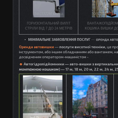
ГОРИЗОНТАЛЬНИЙ ВИЛІТ
ВАНТАЖОПІДЙОМ
СТРІЛИ ВІД 7 ДО 24 МЕТРІВ
КОШИКА ВИШКИ ДО
—
МІНІМАЛЬНЕ ЗАМОВЛЕННЯ ПОСЛУГ
ОРЕНДА АВТОВ
Оренда автовишки
―
послуги висотної техніки,
це про
інструментом, або іншим обладнанням або вантажем, на 
досвідченим оператором-машиністом -
☻
Автогідропідйомники ― авто-вишки з вертикальним
монтажною кошиком
) ― 17 м, 18 м, 20 м, 22 м, 24 м, 