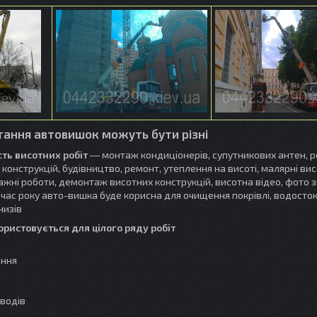
тання автовишок можуть бути різні
ть висотних робіт
― монтаж кондиціонерів, супутникових антен, 
 конструкцій, будівництво, ремонт, утеплення на висоті, малярні вис
ажні роботи, демонтаж висотних конструкцій, висотна відео, фото 
 час року авто-вишка буде корисна для очищення покрівлі, водосток
низів
истовується для цілого ряду робіт
ення
оводів