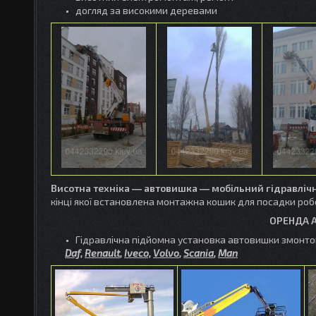
догляд за високими деревами
Висотна техніка ― автовишка ― мобільний
гідравліч
кінці якої встановлена монтажна кошик для посадки ро
ОРЕНДА А
Гідравлічна підйомна установка автовишки змонтов
Daf,
Renault
,
Iveco,
Volvo
,
Scania
,
Man