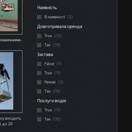
Наявність
В наявності
2
Довготривала оренда
True
12
 кошиками-
Так
79
Застава
False
1
True
11
Немає
3
Так
76
Послуги водія
True
11
яку входить
Так
76
5 до 20