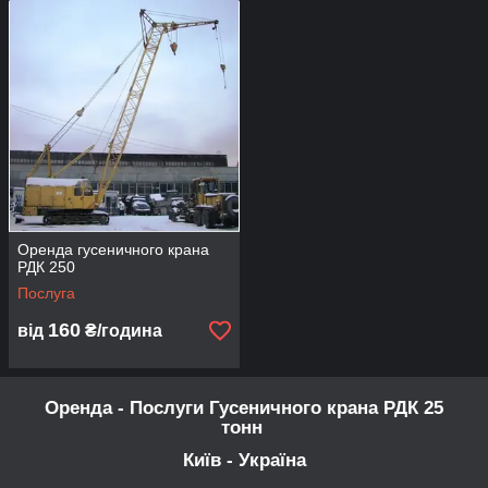
Гідністю гусеничних кранів є ті, що смороду не вимагають
спеціальної підготовки робочого майданчика у зв'язку з
малим питомим тиском на ґрунт, мають достатню
маневреність, можуть обертатися на місці з вантажем і без
нього.
Оренда гусеничних кранів - послуги гусеничних кранів
застосовуються для навантажувально-розвантажувальних,
будівельно-монтажних робіт і знаходять широке застосування
в енергетичному будівництві як при роботі на укрупнительно-
складальних майданчиках, так і при монтажі устаткування.
Оренда гусеничного крана
РДК 250
Послуга
160
від
₴/година
Оренда - Послуги Гусеничного крана РДК 25
тонн
Київ - Україна
Гусеничні крани є повноповоротними самохідними