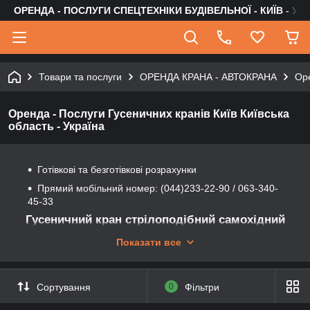
ОРЕНДА - ПОСЛУГИ СПЕЦТЕХНІКИ БУДІВЕЛЬНОЇ - КИЇВ - УК
Товари та послуги
ОРЕНДА КРАНА - АВТОКРАНА
Оре
Оренда - Послуги Гусеничних кранів Київ Київська
область - Україна
Готівкові та безготівкові розрахунки
Прямий мобільний номер: (044)233-22-90 / 063-340-
45-33
Гусеничний кран стрілоподібний самохідний
кран, забезпечений для пересування
Показати все
гусеницями Відноситись до групи кранів
стрілоподібного типу
При монтажі устаткування можуть виводити монтований блок
Сортування
0
Фільтри
у вертикальне положення і подавати його потім на проектну
відмітку