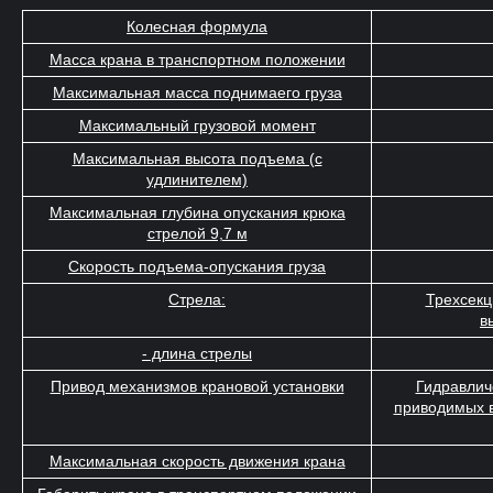
Колесная формула
Масса крана в транспортном положении
Максимальная масса поднимаего груза
Максимальный грузовой момент
Максимальная высота подъема (c
удлинителем)
Максимальная глубина опускания крюка
стрелой 9,7 м
Скорость подъема-опускания груза
Стрела:
Трехсекц
в
- длина стрелы
Привод механизмов крановой установки
Гидравличе
приводимых в
Максимальная скорость движения крана