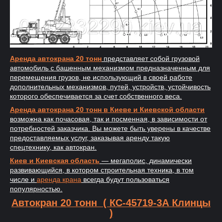
Аренда автокрана 20 тонн
представляет собой грузовой
автомобиль с башенным механизмом предназначенным для
перемещения грузов, не использующий в своей работе
дополнительных механизмов, путей, устройств, устойчивость
которого обеспечивается за счет собственного веса.
Аренда автокрана 20 тонн в Киеве и Киевской области
возможна как почасовая, так и посменная, в зависимости от
потребностей заказчика. Вы можете быть уверены в качестве
предоставляемых услуг, заказывая аренду такую
спецтехнику, как автокран.
Киев и Киевская область
― мегаполис, динамически
развивающийся, в котором строительная техника, в том
числе и
аренда крана
всегда будут пользоваться
популярностью.
Автокран 20 тонн ( КС-45719-3А Клинцы
)