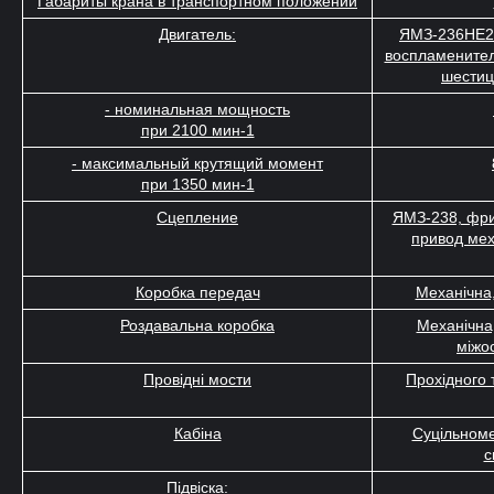
Габариты крана в транспортном положении
Двигатель:
ЯМЗ-236НЕ2 
воспламенител
шестиц
- номинальная мощность
при 2100 мин-1
- максимальный крутящий момент
при 1350 мин-1
Сцепление
ЯМЗ-238, фри
привод мех
Коробка передач
Механічна,
Роздавальна коробка
Механічна
міжо
Провідні мости
Прохідного 
Кабіна
Суцільноме
с
Підвіска: