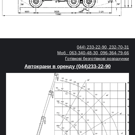
044) 233-22-90, 232-70-31
Моб.: 063-340-48-30, 096-364-79-66
Готівкові безготівкові розрахунки
Автокрани в оренду (044)233-22-90