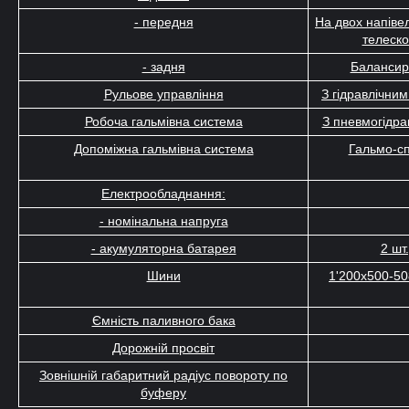
- передня
На двох напіве
телеск
- задня
Балансир
Рульове управління
З гідравлічни
Робоча гальмівна система
З пневмогідр
Допоміжна гальмівна система
Гальмо-сп
Електрообладнання:
- номінальна напруга
- акумуляторна батарея
2 шт
Шини
1'200х500-50
Ємність паливного бака
Дорожній просвіт
Зовнішній габаритний радіус повороту по
буферу