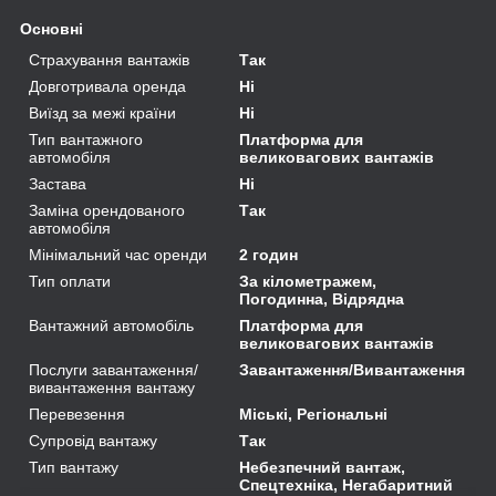
Основні
Страхування вантажів
Так
Довготривала оренда
Ні
Виїзд за межі країни
Ні
Тип вантажного
Платформа для
автомобіля
великовагових вантажів
Застава
Ні
Заміна орендованого
Так
автомобіля
Мінімальний час оренди
2 годин
Тип оплати
За кілометражем,
Погодинна, Відрядна
Вантажний автомобіль
Платформа для
великовагових вантажів
Послуги завантаження/
Завантаження/Вивантаження
вивантаження вантажу
Перевезення
Міські, Регіональні
Супровід вантажу
Так
Тип вантажу
Небезпечний вантаж,
Спецтехніка, Негабаритний