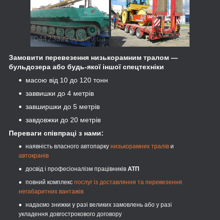
Замовити перевезення низькорамним тралом —
бульдозера або будь-якої іншої спецтехніки
масою від 10 до 120 тонн
заввишки до 4 метрів
завширшки до 5 метрів
завдовжки до 20 метрів
Переваги співпраці з нами:
наявність власного автопарку
низькорамних тралів
и
автокранів
досвід і професіоналізм працівників
АТП
повний комплекс
послуг із доставляння та перевезення
негабаритних вантажів
надаємо знижки у разі великих замовлень або у разі
укладення довгострокового договору