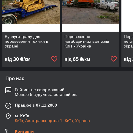
Вуслуги тралу для
Перевезення
Пер
перевезення техніки в
негабаритних вантажів
нега
Україні
Київ - Україна
Укра
30
65
від
₴/км
від
₴/км
від
Про нас
Рейтинг не сформований
Менше 5 відгуків за останній рік
Працює з 07.11.2009
м. Київ
Київ, Автотранспортна 1, Київ, Україна
Контакти