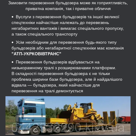
Замовити перевезення бульдозера може як гоприятливість,
приватна компанія, так і приватне обличчя
Вуслуги з перевезення бульдозерів та іншої великої
спецтехніки найчастіше належать до перевезень
негабаритних вантажів і вимагає спеціального пропуску,
а також спеціального транспорту
Усім необхідним для перевезення будь-якого типу
бульдозерів або негабаритної спецтехніки має компанія
"АТП-УКРКОВІВТРАНС"
Перевезення бульдозерів відбувається на
низькорамному тралі з розширювачами платформи.
В складності перевезення бульдозера є не тільки
проблема ширини бази бульдозера, але й найдалішого
відвала — бульдозера, який найчастіше для
перевезення на тралі демонтується