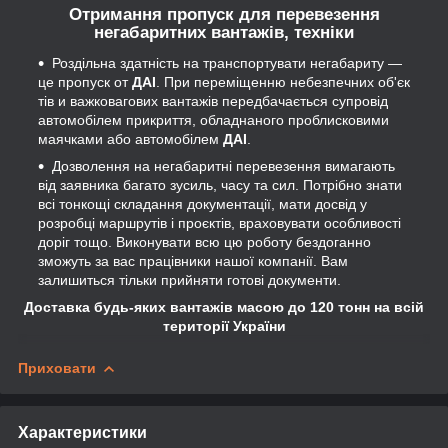
Отримання пропуск для перевезення
негабаритних вантажів, техніки
Роздільна здатність на транспортувати негабариту —
це пропуск от
ДАI
. При переміщенню небезпечних об'єк
тів и важковагових вантажів передбачається супровід
автомобілем прикриття, обладнаного проблисковими
маячками або автомобілем
ДАI
.
Дозволення на негабаритні перевезення вимагають
від заявника багато зусиль, часу та сил. Потрібно знати
всі тонкощі складання документації, мати досвід у
розробці маршрутів і проєктів, враховувати особливості
доріг тощо. Виконувати всю цю роботу бездоганно
зможуть за вас працівники нашої компанії. Вам
залишиться тільки прийняти готові документи.
Доставка будь-яких вантажів масою до 120 тонн на всій
території України
Приховати
Характеристики