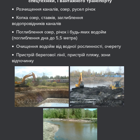
спецтехніки, і вантажного транспорту
Розчищення каналів, озер, русел річок
Копка озер, ставків, заглиблення
водопровідників каналів
Поглиблення озер, річок і будь-яких водойм
(поглиблення дна до 5,5 метра)
Очищення водойм від водної рослинності, очерету
Пристрій берегової лінії, пристрій пляжу, зони
відпочинку