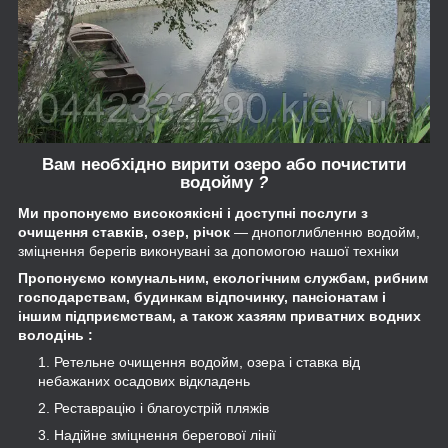
Вам необхідно вирити озеро або почистити
водойму
?
Ми пропонуємо високоякісні і доступні послуги з
очищення ставків, озер, річок
― днопоглибленню водойм,
зміцнення берегів виконувані за допомогою нашої техніки
Пропонуємо комунальним, екологічним службам, рибним
господарствам, будинкам відпочинку, пансіонатам і
іншим підприємствам, а також хазяям приватних водних
володінь :
Ретельне очищення водойм, озера і ставка від
небажаних осадових відкладень
Реставрацію і благоустрій пляжів
Надійне зміцнення берегової лінії