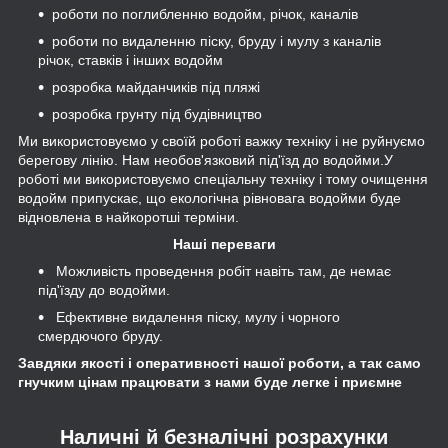
роботи по поглибленню водойм, річок, каналів
роботи по видаленню піску, бруду і мулу з каналів
річок, ставків і інших водойм
розробка майданчиків під пляжі
розробка грунту під будівництво
Ми використовуємо у своїй роботі важку техніку і не руйнуємо
берегову лінію. Нам необов'язковий під'їзд до водойми.У
роботі ми використовуємо спеціальну техніку і тому очищення
водойм припускає, що екологічна рівновага водойми буде
відновлена в найкоротші терміни.
Наші переваги
Можливість проведення робіт навіть там, де немає
під'їзду до водойми.
Ефективне видалення піску, мулу і чорного
смердючого бруду.
Завдяки якості і оперативності нашої роботи, а так само
гнучким цінам працювати з нами буде легке і приємне
Наличні й безналічні розрахунки