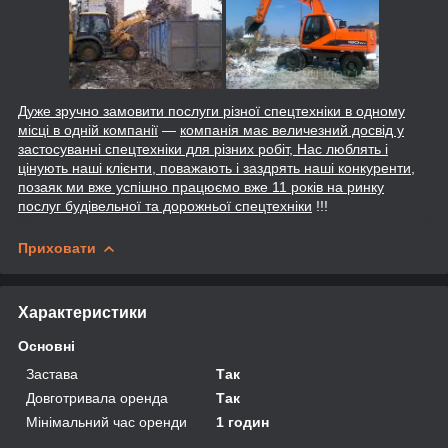
Дуже зручно замовити послуги різної спецтехніки в одному
місці в одній компанії
―
компанія має величезний досвід у
застосуванні спецтехніки для різних робіт, Нас люблять і
цінують наші клієнти, поважають і заздрять наші конкуренти,
позаяк ми вже успішно працюємо вже 11 років на ринку
послуг будівельної та дорожньої спецтехніки
!!!
Приховати
Характеристики
Основні
Застава
Так
Довготривала оренда
Так
Мінімальний час оренди
1 годин