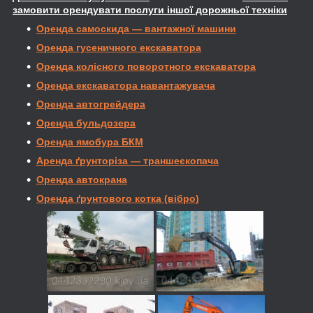
замовити орендувати послуги іншої дорожньої техніки
Оренда самоскида — вантажної машини
Оренда гусеничного екскаватора
Оренда колісного поворотного екскаватора
Оренда екскаватора навантажувача
Оренда автогрейдера
Оренда бульдозера
Оренда ямобура БКМ
Аренда ґрунторіза — траншеєкопача
Оренда автокрана
Оренда ґрунтового котка (вібро)