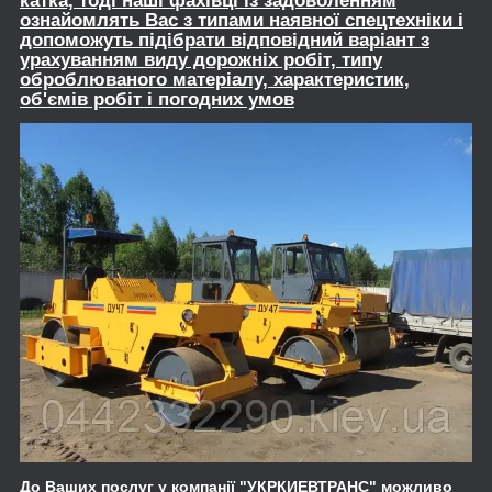
катка, тодi нашi фахівці із задоволенням
ознайомлять Вас з типами наявної спецтехніки і
допоможуть підібрати відповідний варіант з
урахуванням виду дорожніх робіт, типу
оброблюваного матеріалу, характеристик,
об'ємів робіт і погодних умов
До Ваших послуг у компанії
"УКРКИЕВТРАНС"
можливо