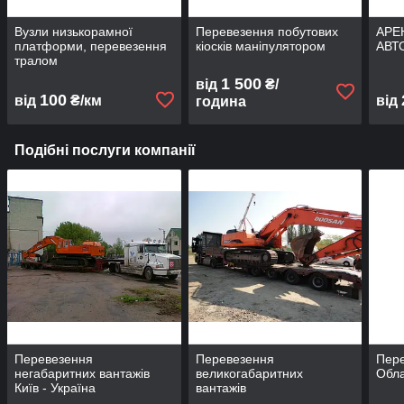
Вузли низькорамної
Перевезення побутових
АРЕ
платформи, перевезення
кіосків маніпулятором
АВТ
тралом
1 500
від
₴/
100
від
₴/км
від
година
Подібні послуги компанії
Перевезення
Перевезення
Пере
негабаритних вантажів
великогабаритних
Обл
Київ - Україна
вантажів