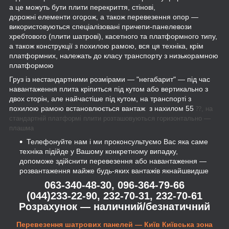
а це можуть бути плити перекриття, стінові,
дорожні елементи огорож, а також перевезення опор —
використовуються спеціалізовані причепи-панелевози
хребтового (плити шатрові), касетного та платформного типу,
а також конструкції з похилою рамою, вся ця техніка, крім
платформних, належать до класу транспорту з низькорамною
платформою
Груз із нестандартними розмірами — "негабарит" — під час
навантаження плита кріпиться під кутом або вертикально з
двох сторін, але найчастіше під кутом, на транспорті з
похилою рамою встановлюється вантаж з нахилом 55
⁇, на
стандартній платформі плити розташовуються горизонтально —
плашма
Телефонуйте нам і ми проконсультуємо Вас яка саме
техніка підійде у Вашому конкретному випадку,
допоможе здійснити перевезення або навантаження —
розвантаження майже будь-яких вантажів якнайшвидше
063-340-48-30, 096-364-79-66
(044)233-22-90, 232-70-31, 232-70-61
Розрахунок — наличний/безнатичний
Перевезення шатрових панелей — Київ Київська зона