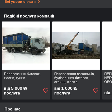
Всі умови оплати
Подібні послуги компанії
Перевезення битовок,
Перевезення вагончиків,
ПЕР
кіосків, кунгів
будівельних битовок,
НЕГ
скринь, кіосків
ОБО
ЄМК
5 000
1 000
від
₴/
від
₴/
від
послуга
послуга
Про нас