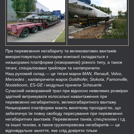
При перевезення негабариту та великовагових вантажів
використовуються автопарки компанії складається з
низькорамні платформи (нізкорамнікі) різного типу, а також
тягачі, спеціалізовані трейлери та напівпричепи.
Наш рухомий склад ― це тягачі марок
MAN, Renault, Volvo,
Mercedes
; напівпричепи марок
Goldhofer, Stokota, Famonville,
Nooteboom, ES-GE
і модульні причепи
Scheuerle
.
Сучасний низкорамний трал при відносно невеликих розмірах
здатний витримувати колосальні навантаження при
перевезенні негабаритного, великогабаритного вантажу.
Низькорамні платформи мають виняткову прохідністю, що
забезпечує їм повну свободу пересування при перевезенні
негабаритних вантажів. Перевезення танків, спецтехніки і т.д.
та іншої техніки, а також грузоперевозка негабаритів ― це
відповідальне заняття, яке слід довіряти тільки