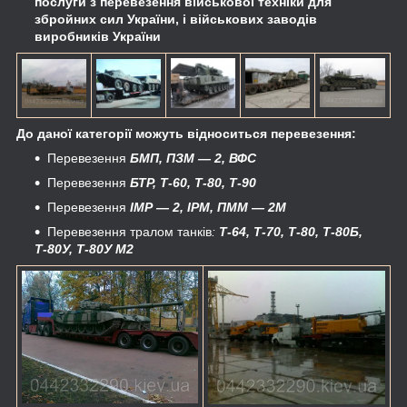
послуги з перевезення військової техніки для
збройних сил України, і військових заводів
виробників України​
До даної категорії можуть відноситься перевезення:
Перевезення
БМП, ПЗМ — 2, ВФС
Перевезення
БТР, Т-60, Т-80, Т-90
Перевезення
ІМР ― 2, ІРМ, ПММ ― 2М
Перевезення тралом танків
:
Т-64, Т-70, Т-80, Т-80Б,
Т-80У, Т-80У М2