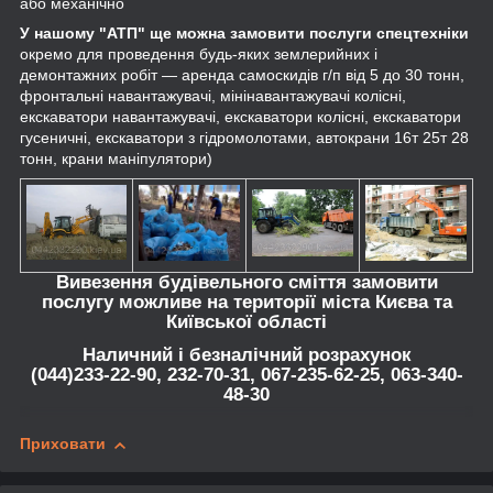
або механічно
У нашому "АТП" ще можна замовити послуги спецтехніки
окремо для проведення будь-яких землерийних і
демонтажних робіт — аренда самоскидів г/п від 5 до 30 тонн,
фронтальні навантажувачі, мінінавантажувачі колісні,
екскаватори навантажувачі, екскаватори колісні, екскаватори
гусеничні, екскаватори з гідромолотами, автокрани 16т 25т 28
тонн, крани маніпулятори)
Вивезення будівельного сміття замовити
послугу можливе на території міста Києва та
Київської області
Наличний і безналічний розрахунок
(044)233-22-90, 232-70-31, 067-235-62-25, 063-340-
48-30
Приховати