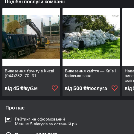
Подібні послуги компанії
Вивезення ґрунту в Києві
Вивезення сміття — Київ і
Нава
(044)232_70_31
Київська зона
виве
сміт
45
500
від
₴/куб.м
від
₴/послуга
від
Про нас
Рейтинг не сформований
Менше 5 відгуків за останній рік