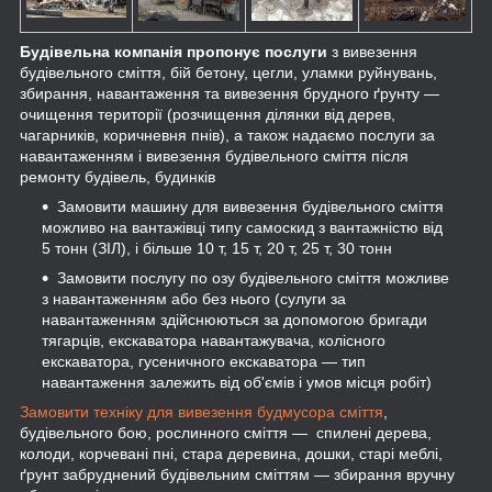
Будівельна компанія пропонує послуги
з вивезення
будівельного сміття, бій бетону, цегли, уламки руйнувань,
збирання, навантаження та вивезення брудного ґрунту —
очищення території (розчищення ділянки від дерев,
чагарників, коричневня пнів), а також надаємо послуги за
навантаженням і вивезення будівельного сміття після
ремонту будівель, будинків
Замовити машину для вивезення будівельного сміття
можливо на вантажівці типу самоскид з вантажністю від
5 тонн (ЗІЛ), і більше 10 т, 15 т, 20 т, 25 т, 30 тонн
Замовити послугу по озу будівельного сміття можливе
з навантаженням або без нього (сулуги за
навантаженням здійснюються за допомогою бригади
тягарців, екскаватора навантажувача, колісного
екскаватора, гусеничного екскаватора — тип
навантаження залежить від об'ємів і умов місця робіт)
Замовити техніку для вивезення будмусора сміття
,
будівельного бою, рослинного сміття — спилені дерева,
колоди, корчевані пні, стара деревина, дошки, старі меблі,
ґрунт забруднений будівельним сміттям — збирання вручну