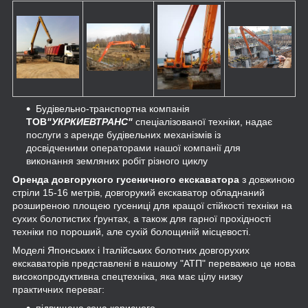
Будівельно-транспортна компанія
ТОВ
"УКРКИЕВТРАНС"
спеціалізованої техніки, надає
послуги з аренде будівельних механізмів із
досвідченими операторами нашої компанії для
виконання земляних робіт різного циклу
Оренда довгорукого гусеничного екскаватора
з довжиною
стріли 15-16 метрів, довгорукий екскаватор обладнаний
розширеною площею гусениці для кращої стійкості техніки на
сухих болотистих ґрунтах, а також для гарної прохідності
техніки по пороший, але сухій болощиній місцевості.
Моделі Японських і Італійських болотних довгорухих
екскаваторів представлені в нашому "АТП" переважно це нова
високопродуктивна спецтехніка, яка має цілу низку
практичних переваг:
підвищена зона корисного