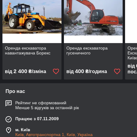
Оренда екскаватора
Оренда екскаватора
Орен
навантажувача Борекс
гусеничного
Екск
Київ
від
2 400
400
від
₴/зміна
від
₴/година
пос
Про нас
Рейтинг не сформований
Менше 5 відгуків за останній рік
Працює з 07.11.2009
м. Київ
Київ, Автотранспортна 1, Київ, Україна