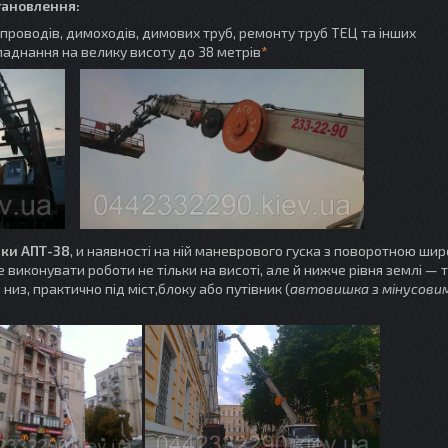
становлення:
проводів, димоходів, димових труб, ремонту труб ТЕЦ та інших
ладнання на велику висоту до 38 метрів
*
шки
АПТ-38
, и наявності на ній маневрового гуска з поворотною ши
виконувати роботи не тільки на висоті, але й нижче рівня землі —
низ, практично під міст,блоку або путівник (
автовишка з мінусови