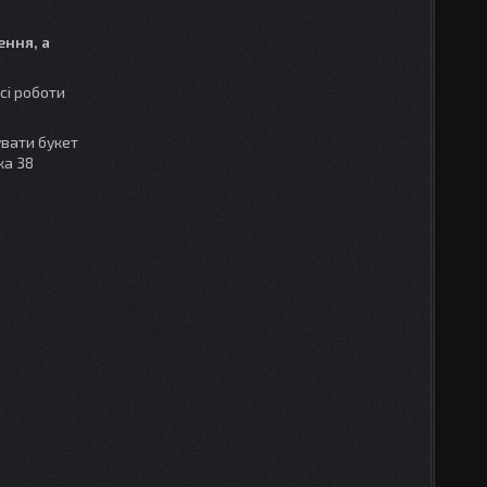
ення, а
сі роботи
увати букет
ка 38