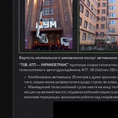
Вартість мінімального замовлення послуг автовишки 
"
ТОВ. АТП ― УКРКИЕВТРАНС
"
пропонує скористатися посл
телескопічного автогідропідіймача АПТ-38 (
Italmec JIB
​)
Комбінована автовишка 38 метрів є дуже зручною в
того, кошик може розвертатися щодо стріли, як зліва,
Маневрений телескопічний гусок-кактя на кінці те
місцях на великій висоті, подаючи робочий кошик із ро
можливі перешкоди, виконуючи роботи над покрівлею