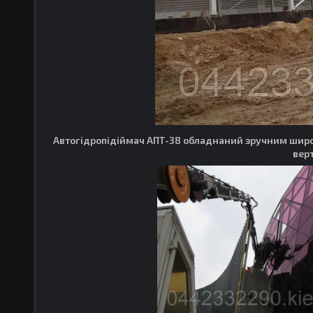
Автогідропідіймач АПТ-38 обладнаний зручним шир
верт