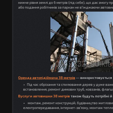
нижче рівня землі до 6 метрів (під себе), що дає змогу п
або подання робітників за паркан не в'їжджаючи автови
Оренда автопідіймача 38 метрів
―
використовується д
Під час обрізання та спилювання дерев у дуже важ
встановлення, ремонт димових труб, ковзанів, флагш
Вуслуги автовишки 38 метрів
також будуть потрібні й
монтаж, ремонт конструкцій, будівництво житлових
електропередавання, інтернет-зв'язку, монтаж тепло