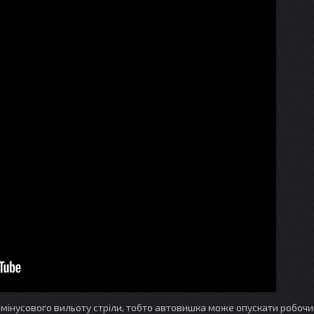
інусового вильоту стріли, тобто автовишка може опускати робоч