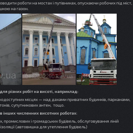
роводити роботи на мостах і путівниках, опускаючи робочих під міст,
шкою на газон.
ля різних робіт на висоті, наприклад:
кодоступних місцях — над дахами приватних будинків, парканами,
токів, супутникових антен, тощо.
 в інших численних висотних роботах
:
, промислових і громадських будівель, обслуговування ліній
ізоляції (автовишка для утеплення будівель)