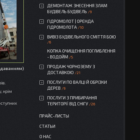
ДЕМОНТАЖ ЗНЕСЕННЯ ЗЛАМ
БУДІВЕЛЬ БУДІВЕЛЬ
9
ГІДРОМОЛОТ | ОРЕНДА
ГІДРОМОЛОТА
10
ВИВІЗ БУДІВЕЛЬНОГО СМІТТЯ БОЮ
6
КОПКА ОЧИЩЕННЯ ПОГЛИБЛЕННЯ
- ВОДОЙМ
5
ПРОДАЖ ЧОРНОЗЕМУ З
подаванням)
ДОСТАВКОЮ
21
ПОСЛУГИ ПО ВАЛЦІ Й ОБРІЗКИ
ів.
ДЕРЕВ
9
, крім
ПОСЛУГИ З ПРИБИРАННЯ
оступних
ТЕРИТОРІЇ ВІД СНІГУ
26
ПРАЙС-ЛИСТЫ
СТАТЬИ
О НАС