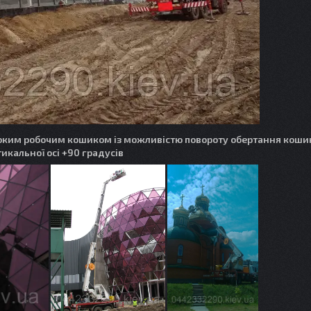
оким робочим кошиком із можливістю повороту обертання коши
икальної осі +90 градусів