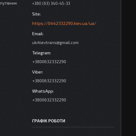
 путівник
+380 (63) 340-45-33
https://0442332290.kiev.ua/ua/
ukrkievtrans@gmail.com
+3800632332290
+3800632332290
+3800632332290
ГРАФІК РОБОТИ