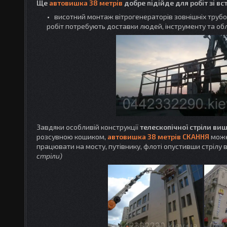
Ще
автовишка 38 метрів
добре підійде для робіт зі в
висотний монтаж вітрогенераторів зовнішніх трубо
робіт потребують доставки людей, інструменту та об
Завдяки особливій конструкції
телескопічної стріли ви
розсувною кошиком,
автовишка 38 метрів СКАННЯ
може 
працювати на мосту, путівнику, флоті опустивши стрілу в 
стріли)