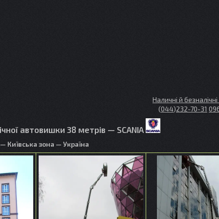
Наличні й безналічн
(
044
)
232-70-31
09
чної автовишки 38 метрів —
SCANIA
 — Київська зона — Україна