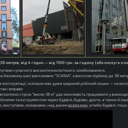
38 метрів,
від 4 годин — від 1100 грн. за годину (або послуга з 
угами сучасного високотехнологічного, комбінованого,
 на базовому шасі вантажівки "
SCANIA
", з висотою підйому до 38 метр
 експлуатації, оскільки має дуже широкий робочий кошик — колиску
 так і вправо
лескопічної стріли "виски 38 м" дає можливість працювати у важкод
бочими та інструментом через будівлі, будови, дроти, а також й інші
, виступами, козирками, над дахом
всередині
, углиби будівлі, тощо.