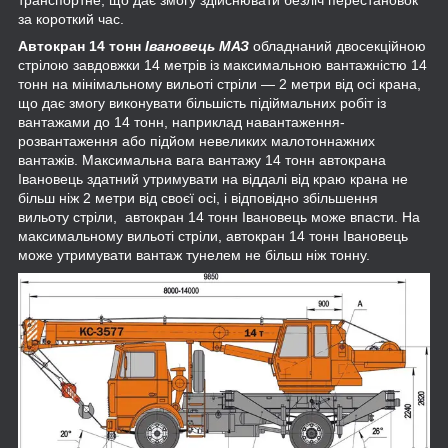
транспортне, що дає змогу здійснювати безліч перестановок
за короткий час.
Автокран 14 тонн
Івановець МАЗ
обладнаний двосекційною
стрілою завдовжки 14 метрів із максимальною вантажністю 14
тонн на мінімальному вильоті стріли — 2 метри від осі крана,
що дає змогу виконувати більшість підіймальних робіт із
вантажами до 14 тонн, наприклад навантаження-
розвантаження або підйом невеликих малотоннажних
вантажів. Максимальна вага вантажу 14 тонн автокрана
Івановець здатний утримувати на віддалі від краю крана не
більш ніж 2 метри від своєї осі, і відповідно збільшення
вильоту стріли, автокран 14 тонн Івановець може впасти. На
максимальному вильоті стріли, автокран 14 тонн Івановець
може утримувати вантаж тунелем не більш ніж тонну.