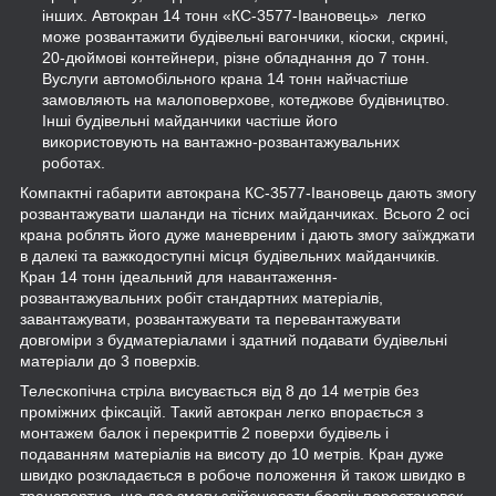
інших. Автокран 14 тонн «КС-3577-Івановець» легко
може розвантажити будівельні вагончики, кіоски, скрині,
20-дюймові контейнери, різне обладнання до 7 тонн.
Вуслуги автомобільного крана 14 тонн найчастіше
замовляють на малоповерхове, котеджове будівництво.
Інші будівельні майданчики частіше його
використовують на вантажно-розвантажувальних
роботах.
Компактні габарити автокрана КС-3577-Івановець дають змогу
розвантажувати шаланди на тісних майданчиках. Всього 2 осі
крана роблять його дуже маневреним і дають змогу заїжджати
в далекі та важкодоступні місця будівельних майданчиків.
Кран 14 тонн ідеальний для навантаження-
розвантажувальних робіт стандартних матеріалів,
завантажувати, розвантажувати та перевантажувати
довгоміри з будматеріалами і здатний подавати будівельні
матеріали до 3 поверхів.
Телескопічна стріла висувається від 8 до 14 метрів без
проміжних фіксацій. Такий автокран легко впорається з
монтажем балок і перекриттів 2 поверхи будівель і
подаванням матеріалів на висоту до 10 метрів. Кран дуже
швидко розкладається в робоче положення й також швидко в