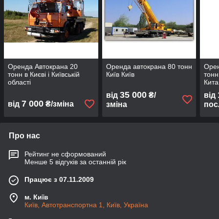
Оренда Автокрана 20
Оренда автокрана 80 тонн
Орен
тонн в Києві і Київській
Київ Київ
тонн
області
Кита
35 000
від
₴/
від
7 000
від
₴/зміна
зміна
пос
Про нас
Рейтинг не сформований
Менше 5 відгуків за останній рік
Працює з 07.11.2009
м. Київ
Київ, Автотранспортна 1, Київ, Україна