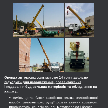
Оренда автокрана вантажністю 14 тонн ідеально
підходить для навантаження, розвантаження
і подавання будівельних матеріалів та обладнання на
висоту:
камінь, цегла, блоки, газобетон, плитка, залізобетонні
вироби, металеві конструкції, розвантаження арматури,
профнастилу, сендвіч-панелі, металопрокат і багато