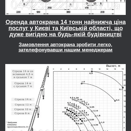
Оренда автокрана 14 тонн найнижча ціна
послуг у Києві та Київській області, що
дуже вигідно на будь-якій будівництві
Замовлення автокрана зробити легко,
зателефонувавши нашим менеджерам