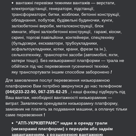
вантажні перевізки тижнями вантажів — верстати,
електропідстанції, генератори, підстанції,
трансформатори, битки, козблоки, бетонні конструкції,
обладнання, побутові, будівельні будиночки, кунги,
залізобетонні вироби, металоконструкції, блок
кімнати, збірні залізобетонні конструкції, гаражі, кіоски,
скрині, торгові павільйони, контейнери, спецтехніку
(бульдозери, екскаватори, трубоукладники,
асфальтоукладники, котки, крани, фрези та ін.),
сельхозтехніку, транспортні засоби (автомобілі, яхти,
катери тощо). Без низькорамної платформи — трала не
обійтися під час перевезення гусеничної техніки,
яку транспортувати іншим способом заборонено
!
Для замовлення послуг перевезення низькорамною
платформою Вам потрібно звернутися до нас телефоном
(044)233-22-90, 067-235-62-25
, і наші фахівці підберуть під
Ваш вантаж, необхідної вантажності низькорамник —
витрат. Заявляючи орендувати низькорамну платформу,
замовник не платить за подавання машини, а оплачує тільки
саме перевезення
!​
"АТП-УКРКІВТРАНС" надає в оренду трали
(низкорамні платформи) з переднім або заднім
завантаженням, з розширеною вантажною