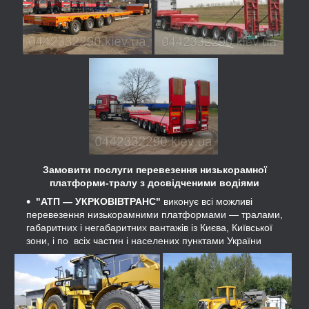
Замовити послуги перевезення низькорамної
платформи-тралу з досвідченими водіями
"АТП ― УКРКОВІВТРАНС"
виконує всі можливі
перевезення низькорамними платформами — тралами,
габаритних і негабаритних вантажів із Києва, Київської
зони, і по всіх частин і населених пунктами України