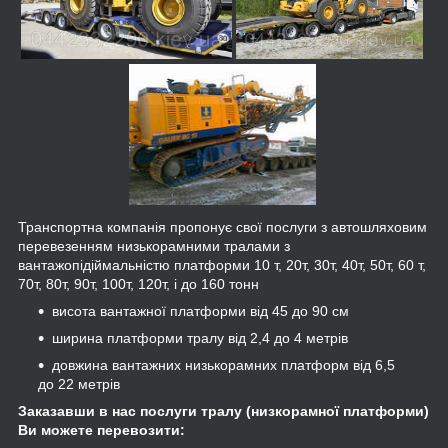
Транспортна компанія пропонує свої послуги з автошляховим
перевезенням низькорамними тралами з
вантажопідіймальністю платформи 10 т, 20т, 30т, 40т, 50т, 60 т,
70т, 80т, 90т, 100т, 120т, і до 160 тонн
висота вантажної платформи від 45 до 90 см
ширина платформи тралу від 2,4 до 4 метрів
довжина вантажних низькорамних платформ від 6,5
до 22 метрів
Заказавши в нас послуги тралу (низкорамної платформи)
Ви можете перевозити: