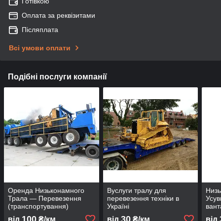
Готівкою
Оплата за реквізитами
Післяплата
Всі умови оплати
Подібні послуги компанії
Оренда Низьконамного
Вуслуги тралу для
Низь
Трала — Перевезення
перевезення техніки в
Усув
(транспортування)
Україні
ван
100
30
від
₴/км
від
₴/км
від