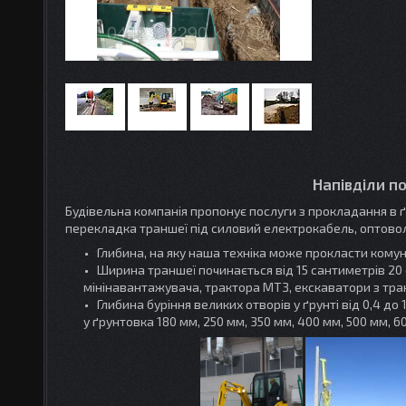
Напівділи п
Будівельна компанія пропонує послуги з прокладання в ґр
перекладка траншеї під силовий електрокабель, оптово
Глибина, на яку наша техніка може прокласти комуні
Ширина траншеї починається від 15 сантиметрів 20 см,
мінінавантажувача, трактора МТЗ, екскаватори з т
Глибина буріння великих отворів у ґрунті від 0,4 до 1
у ґрунтовка 180 мм, 250 мм, 350 мм, 400 мм, 500 мм, 6