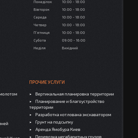
Понеділок
10:00
18:00
Вівторок
10:00
18:00
Середа
10:00
18:00
Четвер
10:00
18:00
Пʼятниця
10:00
18:00
Субота
09:00
16:00
Неділя
Вихідний
ПРОЧИЕ УСЛУГИ
омолотом
Вертикальная планировка территории
Планирование и благоустройство
территории
а
Разработка котлована экскаватором
Грунт на подсыпку
пней
Аренда Ямобура Киев
Перевозка негабаритных грузов