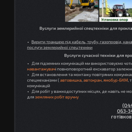
Вуслуги землерийної спецтехніки для прокла
Вирити траншею під кабель, трубу, газопровід, кан
послуги землерийної спецтехніки
Вуслуги сучасної техніки для пр
Для підземних комунікацій ми використовуємо чоти
навантажувач
і повноповоротний екскаватор залежно 
Для встановлення та монтажу повітряних комуніка
спецмеханізми (
автовишка
,
автокран
,
ямобур-БКМ
, 
комунікацій
Для робіт у важкодоступних місцях, де навіть не м
для
земляних робіт вручну
​(04
063-3
готівков