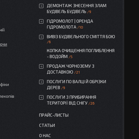
ДЕМОНТАЖ ЗНЕСЕННЯ ЗЛАМ
БУДІВЕЛЬ БУДІВЕЛЬ
9
ГІДРОМОЛОТ | ОРЕНДА
ГІДРОМОЛОТА
10
ії
ВИВІЗ БУДІВЕЛЬНОГО СМІТТЯ БОЮ
6
уючи
КОПКА ОЧИЩЕННЯ ПОГЛИБЛЕННЯ
- ВОДОЙМ
5
ПРОДАЖ ЧОРНОЗЕМУ З
ДОСТАВКОЮ
21
ПОСЛУГИ ПО ВАЛЦІ Й ОБРІЗКИ
ифіки
ДЕРЕВ
9
лекопів
ПОСЛУГИ З ПРИБИРАННЯ
ТЕРИТОРІЇ ВІД СНІГУ
26
ПРАЙС-ЛИСТЫ
СТАТЬИ
О НАС