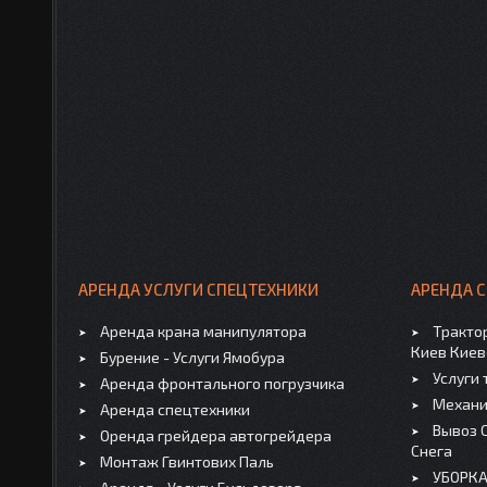
АРЕНДА УСЛУГИ СПЕЦТЕХНИКИ
АРЕНДА 
Аренда крана манипулятора
Трактор
Киев Киев
Бурение - Услуги Ямобура
Услуги 
Аренда фронтального погрузчика
Механи
Аренда спецтехники
Вывоз С
Оренда грейдера автогрейдера
Снега
Монтаж Гвинтових Паль
УБОРКА