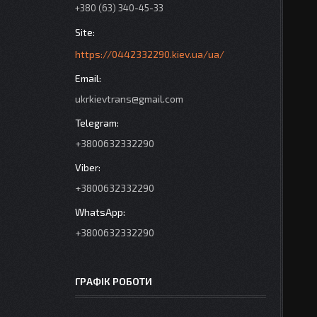
+380 (63) 340-45-33
https://0442332290.kiev.ua/ua/
ukrkievtrans@gmail.com
+3800632332290
+3800632332290
+3800632332290
ГРАФІК РОБОТИ