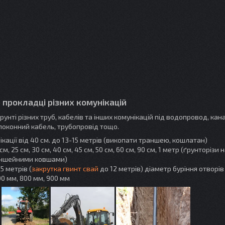
о прокладці різних комунікацій
унті різних труб, кабелів та інших комунікацій під водопровод, кана
локонний кабель, трубопровід тощо.
кації від 40 см. до 13-15 метрів (викопати траншею, кошлатан)
 25 см, 30 см, 40 см, 45 см, 50 см, 60 см, 90 см, 1 метр (ґрунторізи н
раншейними ковшами)
5 метрів (
закрутка гвинт свай
до 12 метрів) діаметр буріння отворів
00 мм, 800 мм, 900 мм