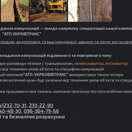
дання комунікацій — онидо напрямку спеціалізації нашої компан
"АТП.УКРКІВТРАНС"
алізацію, водопровод та інші комунікації, швидко та легко застосов
окладання комунікацій підземного та повітряного типу
ри різновиди техніки ( траншеєкопач,
мініекскаватор
,
екскаватор
від технічних умов об'єкта та специфіки комунікацій.
цій компанія
"АТП-УКРКОВІВТРАНС"
використовує також чотири
телескопічний кран-бур залежно від технічних умов об'єкта та спец
оже працювати міні техніка, компанія пропонує послуги робочих зем
4)232-70-31
,
233-22-90
40-48-30
,
096-364-79-66
і та безналічні розрахунки