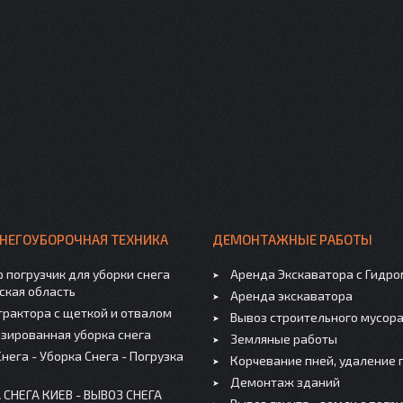
СНЕГОУБОРОЧНАЯ ТЕХНИКА
ДЕМОНТАЖНЫЕ РАБОТЫ
 погрузчик для уборки снега
Аренда Экскаватора с Гидр
ская область
Аренда экскаватора
трактора с щеткой и отвалом
Вывоз строительного мусор
зированная уборка снега
Земляные работы
нега - Уборка Снега - Погрузка
Корчевание пней, удаление 
Демонтаж зданий
 СНЕГА КИЕВ - ВЫВОЗ СНЕГА